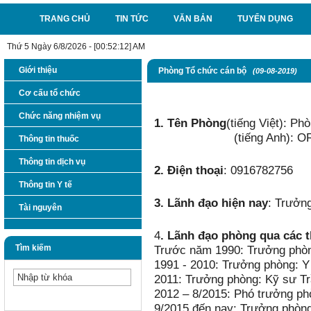
TRANG CHỦ
TIN TỨC
VĂN BẢN
TUYỂN DỤNG
Thứ 5 Ngày 6/8/2026 - [00:52:12] AM
Giới thiệu
Phòng Tổ chức cán bộ
(09-08-2019)
Cơ cấu tổ chức
PHÒNG TỔ 
Chức năng nhiệm vụ
1. Tên Phòng
(tiếng Việt): P
(tiếng Anh)
Thông tin thuốc
Thông tin dịch vụ
2. Điện thoại
: 0916782756
Thông tin Y tế
3. Lãnh đạo hiện nay
: Trưởn
Tài nguyên
4
. Lãnh đạo phòng qua các t
Tìm kiếm
Trước năm 1990: Trưởng phòn
1991 - 2010: Trưởng phòng: Y
2011: Trưởng phòng: Kỹ sư Tr
2012 – 8/2015: Phó trưởng p
9/2015 đến nay: Trưởng phòn