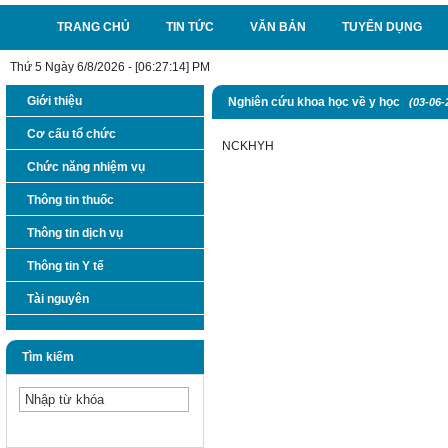
TRANG CHỦ
TIN TỨC
VĂN BẢN
TUYỂN DỤNG
Thứ 5 Ngày 6/8/2026 - [06:27:14] PM
Giới thiệu
Nghiên cứu khoa học về y học
(03-06-
Cơ cấu tổ chức
NCKHYH
Chức năng nhiệm vụ
Thông tin thuốc
Thông tin dịch vụ
Thông tin Y tế
Tài nguyên
Tìm kiếm