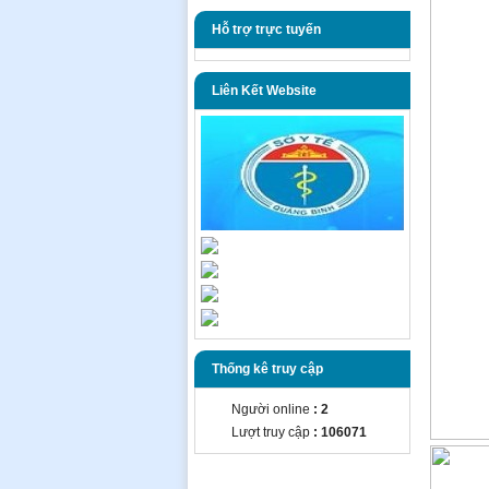
Hỗ trợ trực tuyến
Liên Kết Website
Thống kê truy cập
Người online
: 2
Lượt truy cập
: 106071