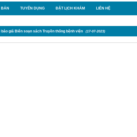
 BẢN
TUYỂN DỤNG
ĐẶT LỊCH KHÁM
LIÊN HỆ
 báo giá Biên soạn sách Truyền thống bệnh viện
(17-07-2023)