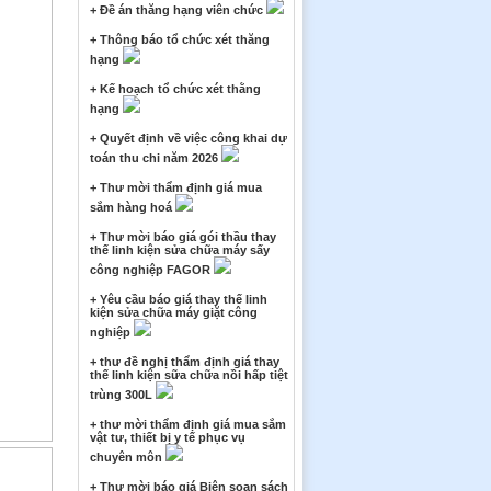
+ Đề án thăng hạng viên chức
+ Thông báo tổ chức xét thăng
hạng
+ Kế hoạch tổ chức xét thằng
hạng
+ Quyết định về việc công khai dự
toán thu chi năm 2026
+ Thư mời thẩm định giá mua
sắm hàng hoá
+ Thư mời báo giá gói thầu thay
thế linh kiện sửa chữa máy sấy
công nghiệp FAGOR
+ Yêu cầu báo giá thay thế linh
kiện sửa chữa máy giặt công
nghiệp
+ thư đề nghị thẩm định giá thay
thế linh kiện sữa chữa nồi hấp tiệt
trùng 300L
+ thư mời thẩm định giá mua sắm
vật tư, thiết bị y tế phục vụ
chuyên môn
+ Thư mời báo giá Biên soạn sách