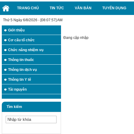
TRANG CHỦ
TIN TỨC
VĂN BẢN
TUYỂN DỤNG
Thứ 5 Ngày 6/8/2026 - [08:07:57] AM
Giới thiệu
Phần mềm
Đang cập nhập
Cơ cấu tổ chức
Chức năng nhiệm vụ
Thông tin thuốc
Thông tin dịch vụ
Thông tin Y tế
Tài nguyên
Tìm kiếm