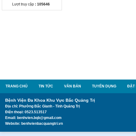
Lượt truy cập
: 105646
TRANG CHỦ
TIN TỨC
VĂN BẢN
TUYỂN DỤNG
ĐẶT
Bệnh Viện Đa Khoa Khu Vực Bắc Quảng Trị
Địa chỉ: Phường Bắc Gianh - Tỉnh Quảng Trị
Điện thoại: 0523.513517
Email: benhvien.bqb@gmail.com
Website: benhvienbacquangtri.vn