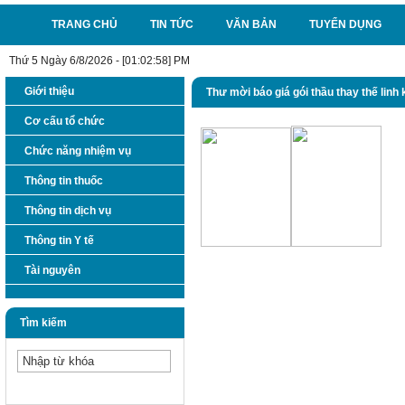
TRANG CHỦ
TIN TỨC
VĂN BẢN
TUYỂN DỤNG
Thứ 5 Ngày 6/8/2026 - [01:02:58] PM
Giới thiệu
Thư mời báo giá gói thầu thay thế li
Cơ cấu tổ chức
Chức năng nhiệm vụ
Thông tin thuốc
Thông tin dịch vụ
Thông tin Y tế
Tài nguyên
Tìm kiếm