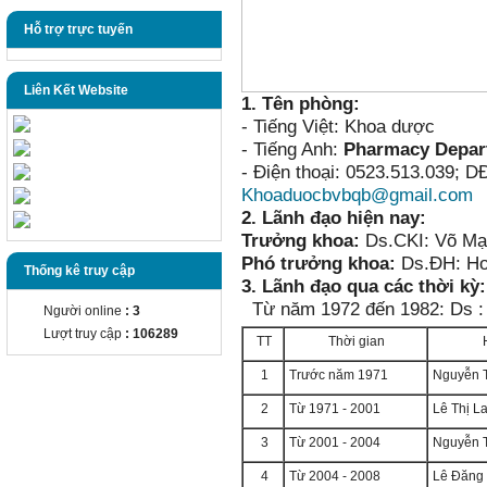
Hỗ trợ trực tuyến
Liên Kết Website
1. Tên phòng:
- Tiếng Việt: Khoa dược
- Tiếng Anh:
Pharmacy Depar
- Điện thoại: 0523.513.039; D
Khoaduocbvbqb@gmail.com
2. Lãnh đạo hiện nay:
Trưởng khoa:
Ds.CKI: Võ Mạ
Phó trưởng khoa:
Ds.ĐH: Ho
Thống kê truy cập
3. Lãnh đạo qua các thời kỳ:
Từ năm 1972 đến 1982: Ds :
Người online
: 3
Lượt truy cập
: 106289
TT
Thời gian
1
Trước năm 1971
Nguyễn T
2
Từ 1971 - 2001
Lê Thị L
3
Từ 2001 - 2004
Nguyễn T
4
Từ 2004 - 2008
Lê Đăng