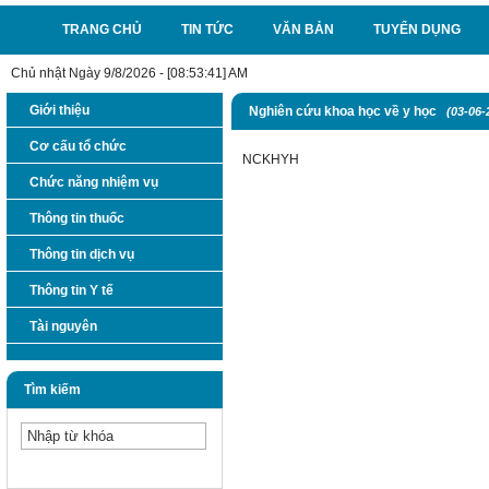
TRANG CHỦ
TIN TỨC
VĂN BẢN
TUYỂN DỤNG
Chủ nhật Ngày 9/8/2026 - [08:53:41] AM
Giới thiệu
Nghiên cứu khoa học về y học
(03-06-
Cơ cấu tổ chức
NCKHYH
Chức năng nhiệm vụ
Thông tin thuốc
Thông tin dịch vụ
Thông tin Y tế
Tài nguyên
Tìm kiếm